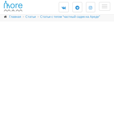
Togg
navig
Главная
Статьи
Статьи с тегом "частный садик на Ареде"