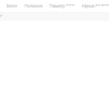
online
для дете
Блоги
Полезное
Педиатр
Афиша
т"