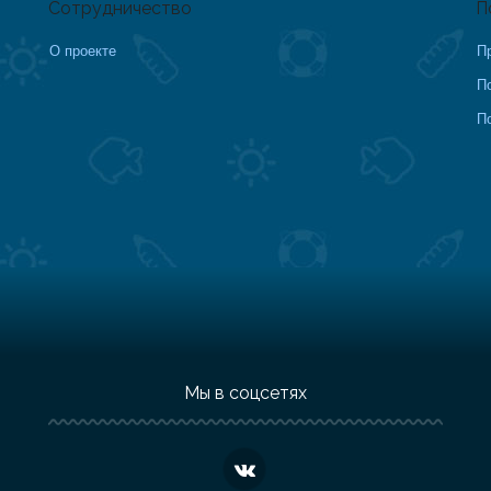
Сотрудничество
П
О проекте
П
П
П
Мы в соцсетях