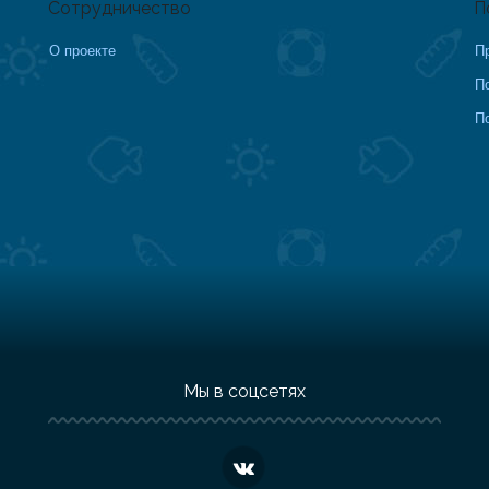
Сотрудничество
П
О проекте
П
П
П
Мы в соцсетях