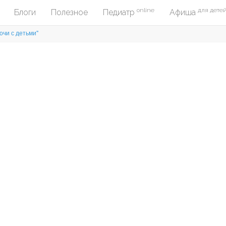
online
для дете
Блоги
Полезное
Педиатр
Афиша
очи с детьми"