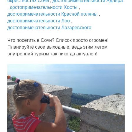
окрестностях Сочи
,
достопримечательности Адлера
,
достопримечательности Хосты
,
достопримечательности Красной поляны
,
достопримечательности Лоо
,
достопримечательности Лазаревского
Что посетить в Сочи? Список просто огромен!
Планируйте свои выходные, ведь этим летом
внутренний туризм как никогда актуален!
⠀