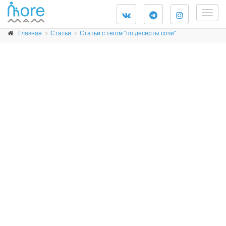
Togg
navig
Главная
Статьи
Статьи с тегом "пп десерты сочи"