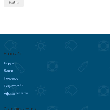
Наш сайт
Форум
Блоги
Полезное
online
Педиатр
для детей
Афиша
Сотрудничество