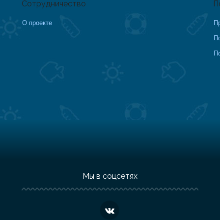
Сотрудничество
П
О проекте
П
П
П
Мы в соцсетях