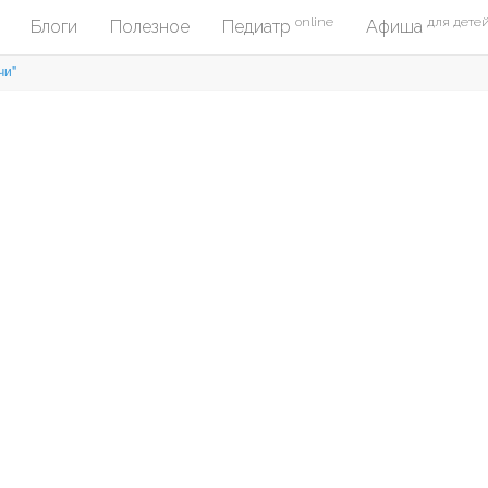
online
для дете
Блоги
Полезное
Педиатр
Афиша
чи"