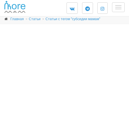
Togg
navig
Главная
Статьи
Статьи с тегом "субсидии мамам"