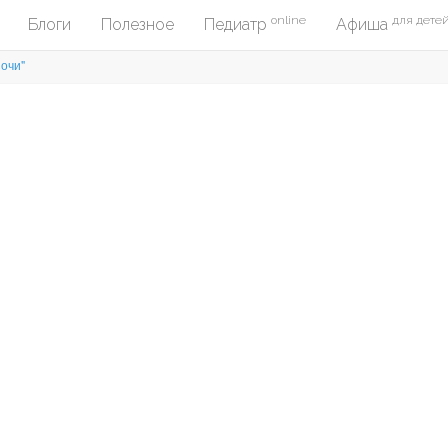
online
для дете
Блоги
Полезное
Педиатр
Афиша
Сочи"