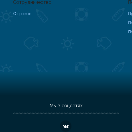
Сотрудничество
П
О проекте
П
П
П
Мы в соцсетях