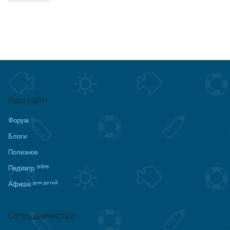
Наш сайт
Форум
Блоги
Полезное
online
Педиатр
для детей
Афиша
Сотрудничество