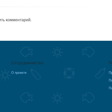
ить комментарий.
Сотрудничество
П
О проекте
П
П
П