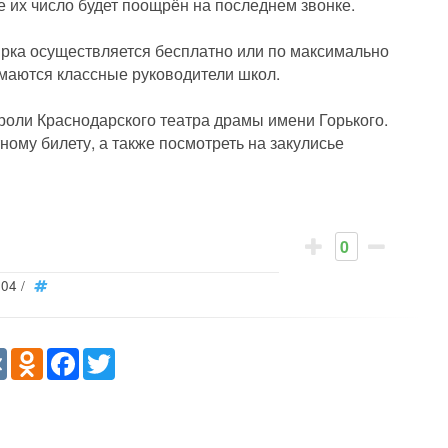
 их число будет поощрён на последнем звонке.
ирка осуществляется бесплатно или по максимально
маются классные руководители школ.
троли Краснодарского театра драмы имени Горького.
ному билету, а также посмотреть на закулисье
0
104
/
re
VK
Odnoklassniki
Facebook
Twitter