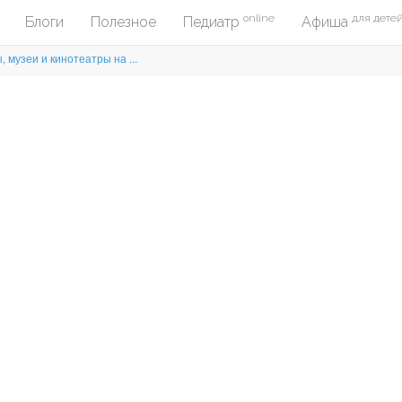
online
для дете
Блоги
Полезное
Педиатр
Афиша
 музеи и кинотеатры на ...