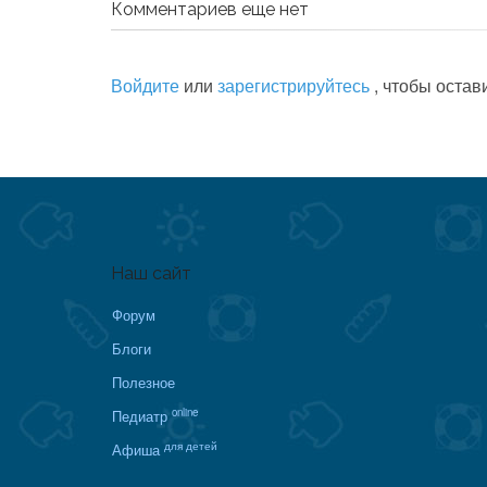
Комментариев еще нет
Войдите
или
зарегистрируйтесь
, чтобы остав
Наш сайт
Форум
Блоги
Полезное
online
Педиатр
для детей
Афиша