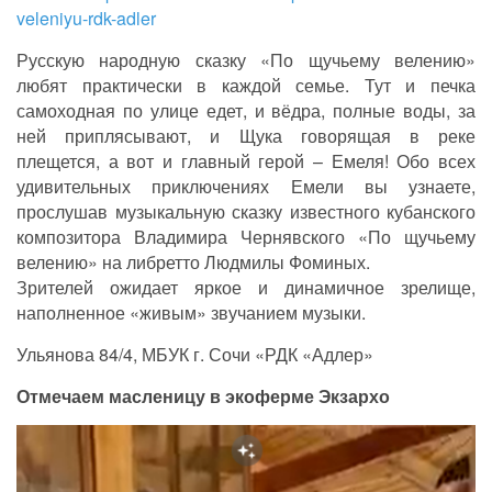
veleniyu-rdk-adler
Русскую народную сказку «По щучьему велению»
любят практически в каждой семье. Тут и печка
самоходная по улице едет, и вёдра, полные воды, за
ней приплясывают, и Щука говорящая в реке
плещется, а вот и главный герой – Емеля! Обо всех
удивительных приключениях Емели вы узнаете,
прослушав музыкальную сказку известного кубанского
композитора Владимира Чернявского «По щучьему
велению» на либретто Людмилы Фоминых.
Зрителей ожидает яркое и динамичное зрелище,
наполненное «живым» звучанием музыки.
Ульянова 84/4, МБУК г. Сочи «РДК «Адлер»
Отмечаем масленицу в экоферме Экзархо