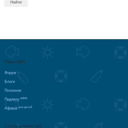
Наш сайт
Форум
Блоги
Полезное
online
Педиатр
для детей
Афиша
Сотрудничество