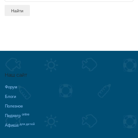
Наш сайт
Форум
Блоги
Полезное
online
Педиатр
для детей
Афиша