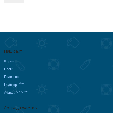
Наш сайт
Форум
Блоги
Полезное
online
Педиатр
для детей
Афиша
Сотрудничество