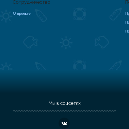
Сотрудничество
П
О проекте
П
П
П
Мы в соцсетях