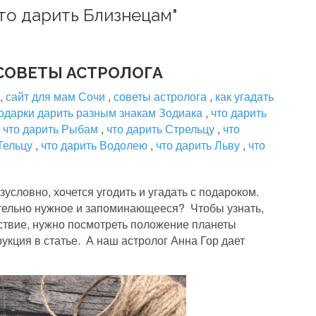
что дарить Близнецам"
 СОВЕТЫ АСТРОЛОГА
,
сайт для мам Сочи
,
советы астролога
,
как угадать
подарки дарить разным знакам Зодиака
,
что дарить
,
что дарить Рыбам
,
что дарить Стрельцу
,
что
 Тельцу
,
что дарить Водолею
,
что дарить Льву
,
что
условно, хочется угодить и угадать с подароком.
ительно нужное и запоминающееся? Чтобы узнать,
ьствие, нужно посмотреть положение планеты
укция в статье. А наш астролог Анна Гор дает