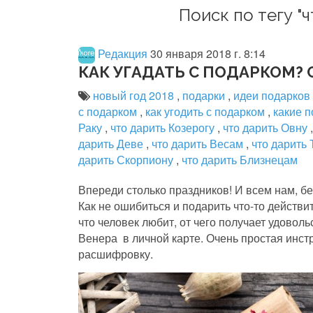
Поиск по тегу "
Редакция
30 января 2018 г. 8:14
КАК УГАДАТЬ С ПОДАРКОМ?
новый год 2018
,
подарки
,
идеи подарков
с подарком
,
как угодить с подарком
,
какие 
Раку
,
что дарить Козерогу
,
что дарить Овну
дарить Деве
,
что дарить Весам
,
что дарить
дарить Скорпиону
,
что дарить Близнецам
Впереди столько праздников! И всем нам, без
Как не ошибиться и подарить что-то действ
что человек любит, от чего получает удовол
Венера в личной карте. Очень простая инстр
расшифровку.