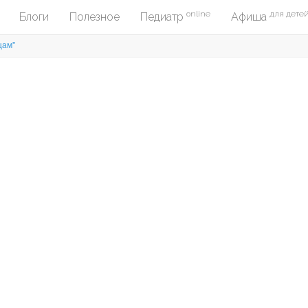
online
для дете
Блоги
Полезное
Педиатр
Афиша
цам"