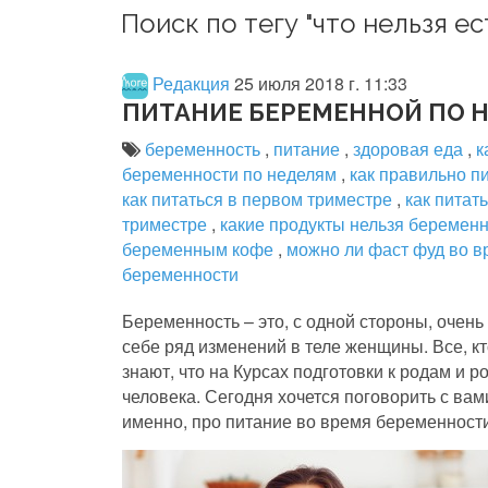
Поиск по тегу "что нельзя е
Редакция
25 июля 2018 г. 11:33
ПИТАНИЕ БЕРЕМЕННОЙ ПО 
беременность
,
питание
,
здоровая еда
,
к
беременности по неделям
,
как правильно п
как питаться в первом триместре
,
как питат
триместре
,
какие продукты нельзя береме
беременным кофе
,
можно ли фаст фуд во 
беременности
Беременность – это, с одной стороны, очень 
себе ряд изменений в теле женщины. Все, к
знают, что на Курсах подготовки к родам и 
человека. Сегодня хочется поговорить с ва
именно, про питание во время беременности