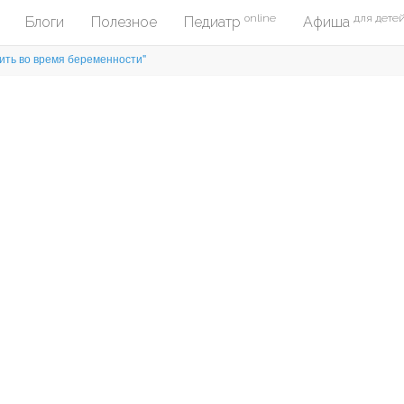
online
для дете
Блоги
Полезное
Педиатр
Афиша
 пить во время беременности"