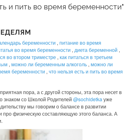
сть и пить во время беременности"
НЕДЕЛЯМ
алендарь беременности
,
питание во время
итатья во время беременности
,
диета беременной
,
ься во втором триместре
,
как питаться в третьем
нным
,
можно ли беременным алкоголь
,
можно ли
время беременности
,
что нельзя есть и пить во время
приятная пора, а с другой стороны, эта пора несет в
то знаком со Школой Родителей
@sochidetka
уже
родительству мы говорим о балансе в развитии
ми про физическую составляющую этого баланса. А
.