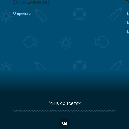
Сотрудничество
П
О проекте
П
П
П
Мы в соцсетях