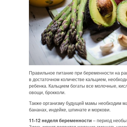
Правильное питание при беременности на ра
в достаточном количестве кальцием, необхо
ребенка. Кальцием богаты все молочные, кис
овощи, брокколи.
Также организму будущей мамы необходим мар
бананах, индейке, шпинате и моркови.
11-12 неделя беременности
– период необы
Здесь может появится желание смешать несо