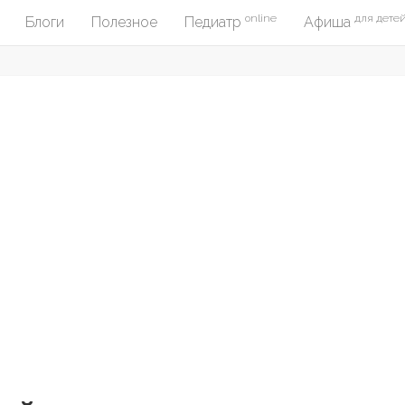
online
для дете
Блоги
Полезное
Педиатр
Афиша