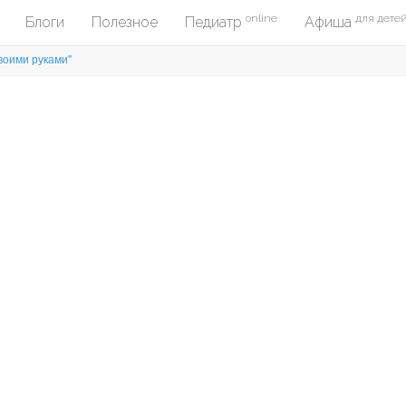
online
для дете
Блоги
Полезное
Педиатр
Афиша
воими руками"