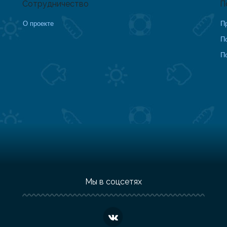
Сотрудничество
П
О проекте
П
П
П
Мы в соцсетях