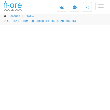
Togg
navig
Главная
Статьи
Статьи с тегом "финансовок воспитание ребенка"