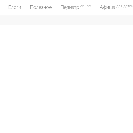
online
для дете
Блоги
Полезное
Педиатр
Афиша