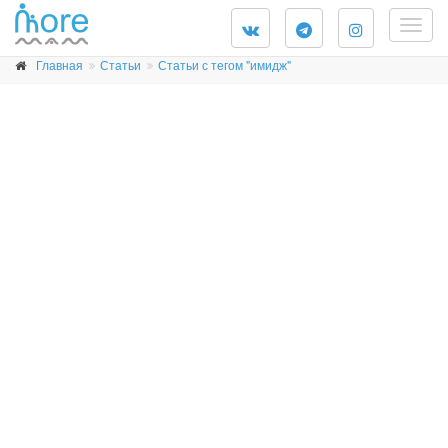
Togg
navig
Главная
Статьи
Статьи с тегом "имидж"