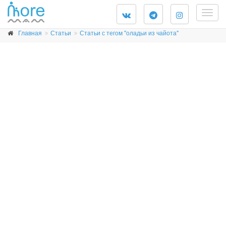
Togg
navig
Главная
Статьи
Статьи с тегом "оладьи из чайота"