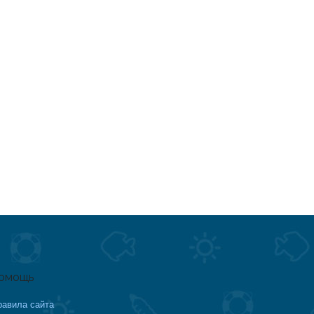
омощь
равила сайта