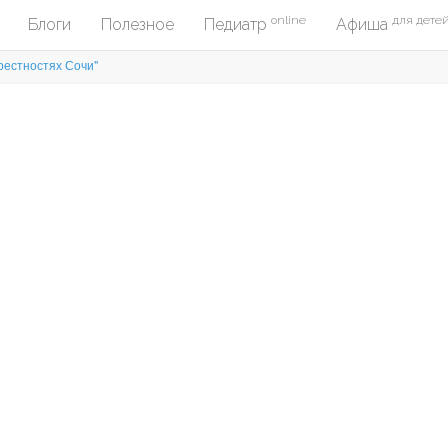
online
для дете
Блоги
Полезное
Педиатр
Афиша
рестностях Сочи"