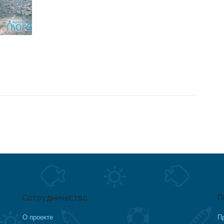
Сотрудничество
П
О проекте
П