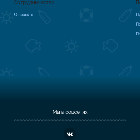
Сотрудничество
П
О проекте
П
П
П
Мы в соцсетях