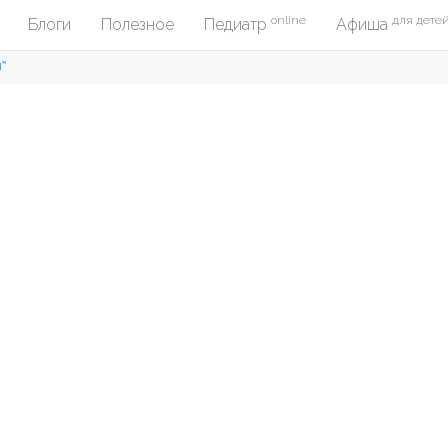
online
для дете
Блоги
Полезное
Педиатр
Афиша
и"