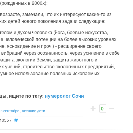
(рожденных в 2000х):
возрасте, замечали, что их интересуют какие-то из
ких детей нового поколения задачи следующие:
елом и духом человека (йога, боевые искусства,
тие человеческой потенции на более высоких уровнях
ие, ясновидение и проч.) - расширение своего
ибраций через осознанность, через усиление в себе
защита экологии Земли, защита животного и
их учений, строительство экологичных предприятий,
азумное использование полезных ископаемых
цы, ищите по тегу:
нумеролог Сочи
0
 в сентябре
,
осенние дети
4055
/