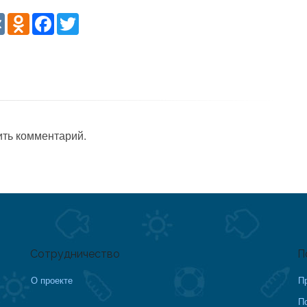
re
VK
Odnoklassniki
Facebook
Twitter
ить комментарий.
Сотрудничество
П
О проекте
П
П