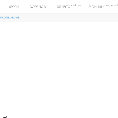
online
для дете
Блоги
Полезное
Педиатр
Афиша
миссия, карма