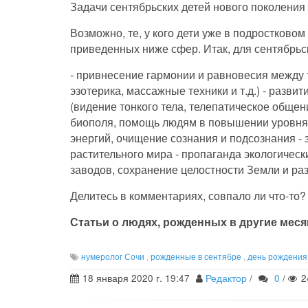
Задачи сентябрьских детей нового поколения 
Возможно, те, у кого дети уже в подростковом 
приведенных ниже сфер. Итак, для сентябрьс
- привнесение гармонии и равновесия между т
эзотерика, массажные техники и т.д.) - разви
(видение тонкого тела, телепатическое общен
биополя, помощь людям в повышении уровня в
энергий, очищение сознания и подсознания - 
растительного мира - пропаганда экологическ
заводов, сохранение целостности Земли и р
Делитесь в комментариях, совпало ли что-то?
Статьи о людях, рожденных в другие меся
нумеролог Сочи
,
рожденные в сентябре
,
день рождения
18 января 2020 г. 19:47
Редактор
/
0
/
2