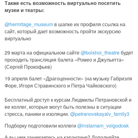
Также есть возможность виртуально посетить
музеи и театры:
⠀
@hermitage_museum
в шапке их профиля ссылка на
сайт, который дает возможность пройти экскурсию
виртуально
⠀
29 марта на официальном сайте
@bolshoi_theatre
будет
проходить трансляция балета «Ромео и Джульетта»
(Сергей Прокофьев)
19 апреля балет «Драгоценности» (на музыку Габриэля
Форе, Игоря Стравинского и Петра Чайковского)
⠀
Бесплатный доступ к курсам Людмилы Петрановской и
ее коллег, которые могут быть полезны в ситуации
стресса, паники и изоляции.
@petranovskayalv_family3
Подборку подготовили коллеги
@instamam_volgodosk
А вы чем занимаетесь на карантине? Дополняйте