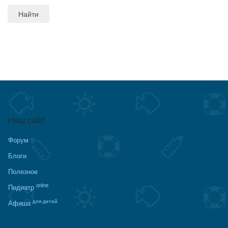
Наш сайт
Форум
Блоги
Полезное
online
Педиатр
для детей
Афиша