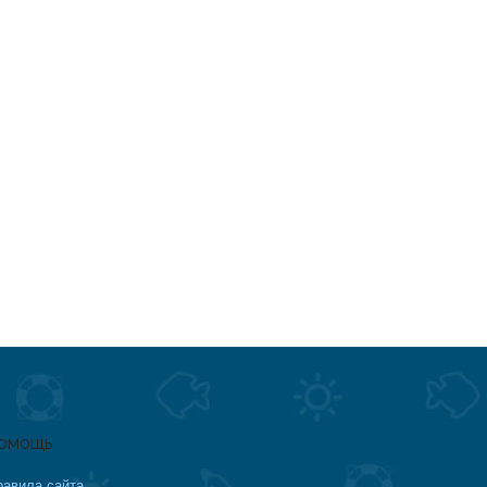
омощь
равила сайта