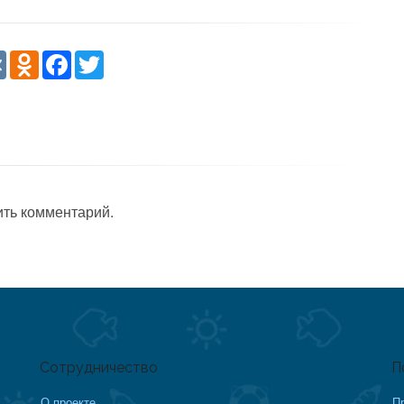
re
VK
Odnoklassniki
Facebook
Twitter
ить комментарий.
Сотрудничество
П
О проекте
П