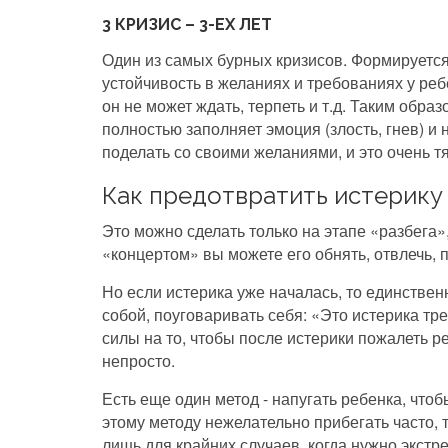
3 КРИЗИС – 3-ЕХ ЛЕТ
Один из самых бурных кризисов. Формируется 
устойчивость в желаниях и требованиях у реб
он не может ждать, терпеть и т.д. Таким образо
полностью заполняет эмоция (злость, гнев) и 
поделать со своими желаниями, и это очень т
Как предотвратить истерику
Это можно сделать только на этапе «разбега»,
«концертом» вы можете его обнять, отвлечь, п
Но если истерика уже началась, то единственн
собой, поуговаривать себя: «Это истерика тр
силы на то, чтобы после истерики пожалеть р
непросто.
Есть еще один метод - напугать ребенка, что
этому методу нежелательно прибегать часто, 
лишь для крайних случаев, когда нужно экстр