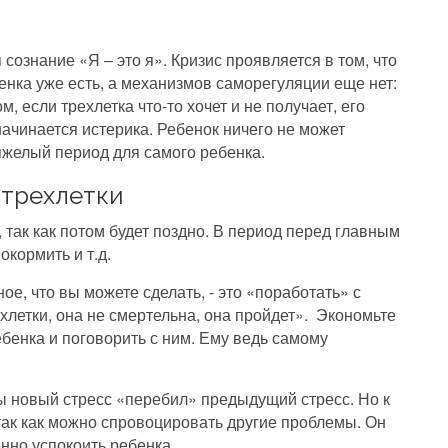
сознание «Я – это я». Кризис проявляется в том, что
енка уже есть, а механизмов саморегуляции еще нет:
м, если трехлетка что-то хочет и не получает, его
начинается истерика. Ребенок ничего не может
яжелый период для самого ребенка.
 трехлетки
 так как потом будет поздно. В период перед главным
окормить и т.д.
ое, что вы можете сделать, - это «поработать» с
ехлетки, она не смертельна, она пройдет». Экономьте
ебенка и поговорить с ним. Ему ведь самому
бы новый стресс «перебил» предыдущий стресс. Но к
так как можно спровоцировать другие проблемы. Он
енно успокоить ребенка.