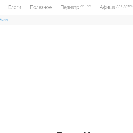
online
для дете
Блоги
Полезное
Педиатр
Афиша
 Холл