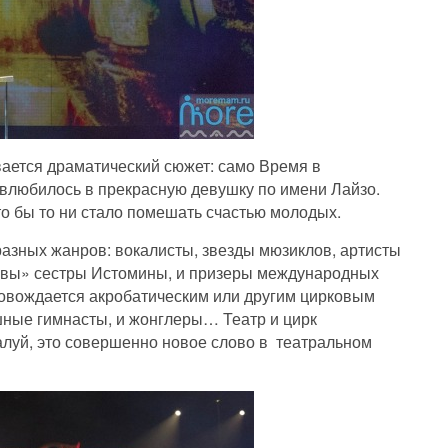
вается драматический сюжет: само Время в
 влюбилось в прекрасную девушку по имени Лайзо.
то бы то ни стало помешать счастью молодых.
разных жанров: вокалисты, звезды мюзиклов, артисты
славы» сестры Истомины, и призеры международных
овождается акробатическим или другим цирковым
ушные гимнасты, и жонглеры… Театр и цирк
алуй, это совершенно новое слово в театральном