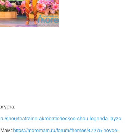
вгуста.
ir.ru/shou/teatralno-akrobaticheskoe-shou-legenda-layzo
 Мам:
https://moremam.ru/forum/themes/47275-novoe-