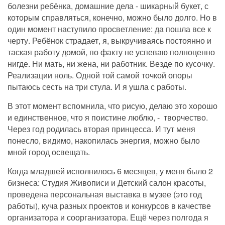
болезни ребёнка, домашние дела - шикарный букет, с
которым справляться, конечно, можно было долго. Но в
один момент наступило просветление: да пошла все к
черту. Ребёнок страдает, я, выкручиваясь постоянно и
таская работу домой, по факту не успеваю полноценно
нигде. Ни мать, ни жена, ни работник. Везде по кусочку.
Реализации ноль. Одной той самой точкой опоры
пытаюсь сесть на три стула. И я ушла с работы.
В этот момент
вспомнила, что рисую, делаю это хорошо
и
единственное, что я поистине люблю, - творчество.
Через год родилась вторая принцесса. И тут меня
понесло, видимо, накопилась энергия, можно было
мной город освещать.
Когда младшей исполнилось 6 месяцев, у меня
было 2
бизнеса: Студия Живописи и Детский салон красоты,
проведена персональная выставка в музее (это год
работы), куча разных проектов и конкурсов в качестве
организатора
и соорганизатора. Ещё
через полгода я