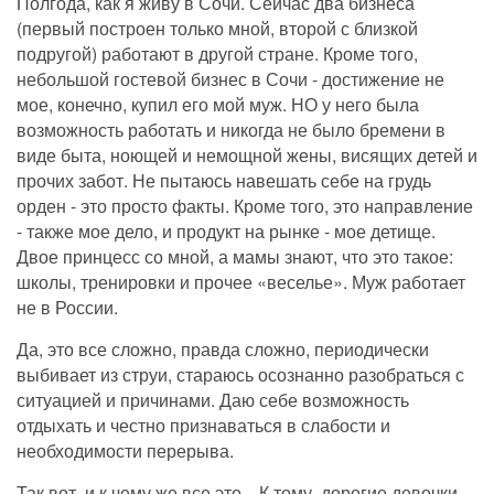
Полгода, как я живу в Сочи. Сейчас два бизнеса
(первый построен только мной, второй с близкой
подругой) работают в другой стране. Кроме того,
небольшой гостевой бизнес в Сочи - достижение не
мое, конечно, купил его мой муж. НО у него была
возможность работать и
никогда не было бремени в
виде быта, ноющей и немощной жены, висящих детей и
прочих забот. Не пытаюсь навешать себе на грудь
орден - это просто факты. Кроме того, это направление
-
также мое дело, и продукт на рынке - мое детище.
Двое принцесс со мной, а мамы знают, что это такое:
школы, тренировки и прочее «веселье». Муж работает
не в России.
Да, это все сложно, правда сложно, периодически
выбивает из струи, стараюсь осознанно разобраться с
ситуацией и причинами. Даю себе возможность
отдыхать и честно признаваться в слабости и
необходимости перерыва.
Так вот, и к чему же все это... К тому, дорогие девочки,