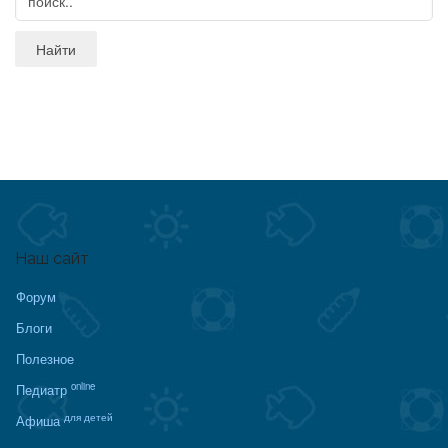
Наш сайт
Форум
Блоги
Полезное
online
Педиатр
для детей
Афиша