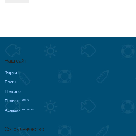
Наш сайт
Форум
Блоги
Полезное
online
Педиатр
для детей
Афиша
Сотрудничество