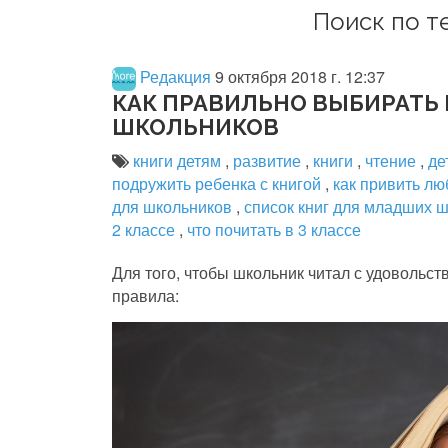
Поиск по те
Редакция
9 октября 2018 г. 12:37
КАК ПРАВИЛЬНО ВЫБИРАТЬ
ШКОЛЬНИКОВ
книги детям
,
развитие
,
книги
,
чтение
,
де
подружить ребенка с книгой
,
как привить лю
для школьников
,
список книг для младших 
2 классе
,
что почитать в 3 классе
Для того, чтобы школьник читал с удовольст
правила: