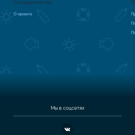
Сотрудничество
П
О проекте
П
П
П
Мы в соцсетях