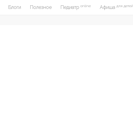
online
для дете
Блоги
Полезное
Педиатр
Афиша