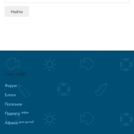
Наш сайт
Форум
Блоги
Полезное
online
Педиатр
для детей
Афиша