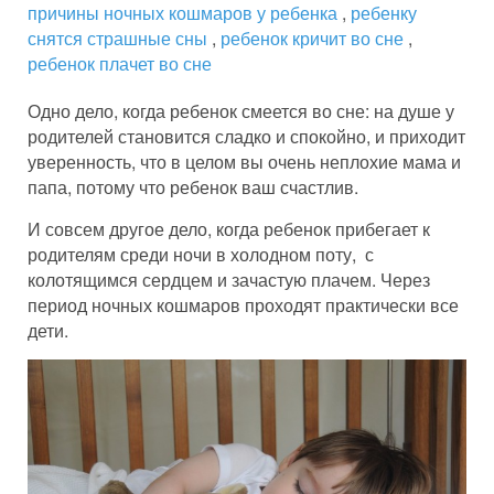
причины ночных кошмаров у ребенка
,
ребенку
снятся страшные сны
,
ребенок кричит во сне
,
ребенок плачет во сне
Одно дело, когда ребенок смеется во сне: на душе у
родителей становится сладко и спокойно, и приходит
уверенность, что в целом вы очень неплохие мама и
папа, потому что ребенок ваш счастлив.
И совсем другое дело, когда ребенок прибегает к
родителям среди ночи в холодном поту, с
колотящимся сердцем и зачастую плачем. Через
период ночных кошмаров проходят практически все
дети.