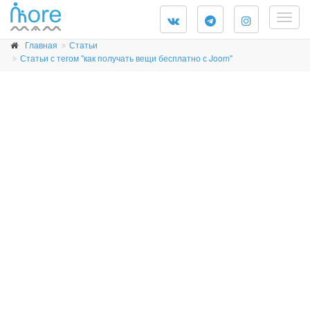
Togg
navig
Главная
Статьи
Статьи с тегом "как получать вещи бесплатно с Joom"