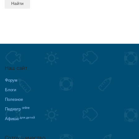
Наш сайт
Форум
Блоги
Полезное
online
Педиатр
для детей
Афиша
Сотрудничество