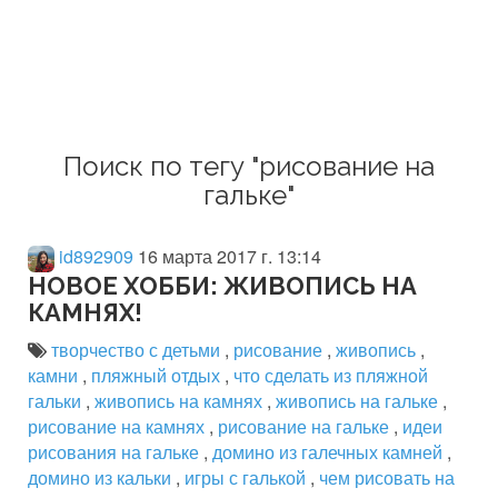
Поиск по тегу "рисование на
гальке"
id892909
16 марта 2017 г. 13:14
НОВОЕ ХОББИ: ЖИВОПИСЬ НА
КАМНЯХ!
творчество с детьми
,
рисование
,
живопись
,
камни
,
пляжный отдых
,
что сделать из пляжной
гальки
,
живопись на камнях
,
живопись на гальке
,
рисование на камнях
,
рисование на гальке
,
идеи
рисования на гальке
,
домино из галечных камней
,
домино из кальки
,
игры с галькой
,
чем рисовать на