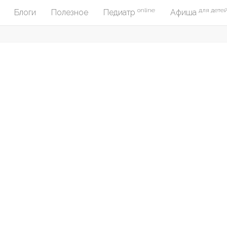
online
для дете
Блоги
Полезное
Педиатр
Афиша