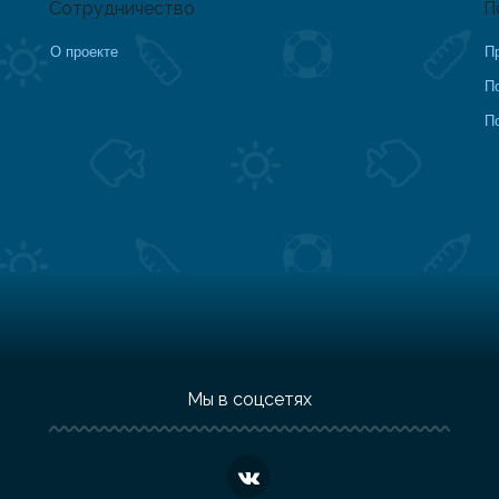
Сотрудничество
П
О проекте
П
П
П
Мы в соцсетях