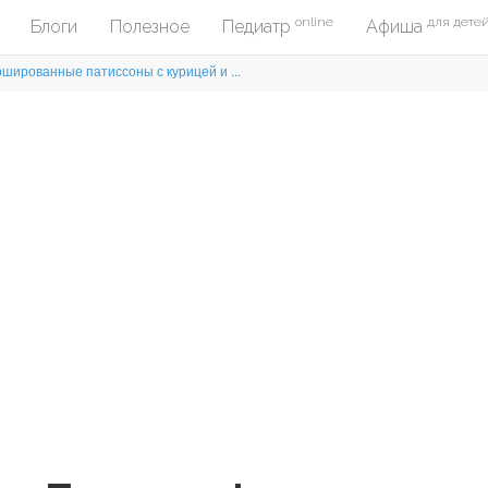
online
для дете
Блоги
Полезное
Педиатр
Афиша
шированные патиссоны с курицей и ...