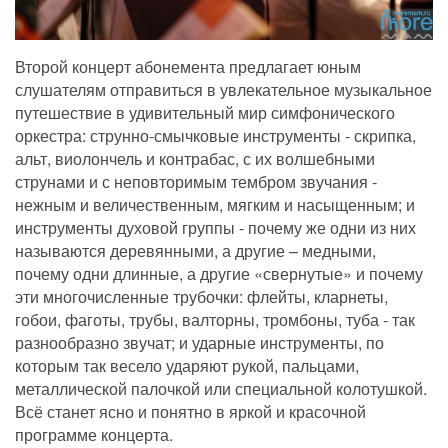
Второй концерт абонемента предлагает юным
слушателям отправиться в увлекательное музыкальное
путешествие в удивительный мир симфонического
оркестра: струнно-смычковые инструменты - скрипка,
альт, виолончель и контрабас, с их волшебными
струнами и с неповторимым тембром звучания -
нежным и величественным, мягким и насыщенным; и
инструменты духовой группы - почему же одни из них
называются деревянными, а другие – медными,
почему одни длинные, а другие «свернутые» и почему
эти многочисленные трубочки: флейты, кларнеты,
гобои, фаготы, трубы, валторны, тромбоны, туба - так
разнообразно звучат; и ударные инструменты, по
которым так весело ударяют рукой, пальцами,
металлической палочкой или специальной колотушкой.
Всё станет ясно и понятно в яркой и красочной
программе концерта.