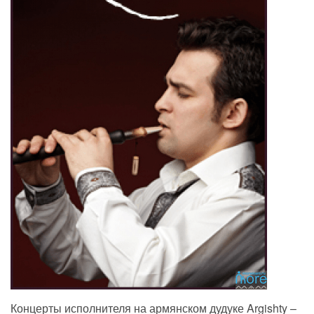
Концерты исполнителя на армянском дудуке Argishty –