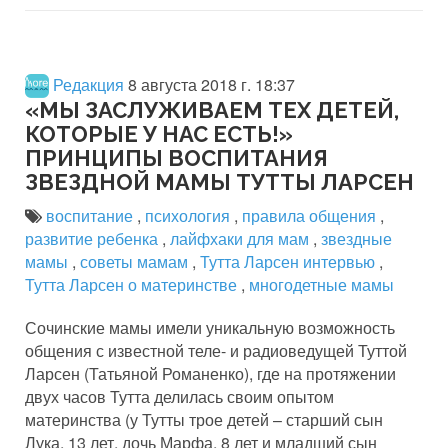
Редакция
8 августа 2018 г. 18:37
«МЫ ЗАСЛУЖИВАЕМ ТЕХ ДЕТЕЙ,
КОТОРЫЕ У НАС ЕСТЬ!»
ПРИНЦИПЫ ВОСПИТАНИЯ
ЗВЕЗДНОЙ МАМЫ ТУТТЫ ЛАРСЕН
воспитание
,
психология
,
правила общения
,
развитие ребенка
,
лайфхаки для мам
,
звездные
мамы
,
советы мамам
,
Тутта Ларсен интервью
,
Тутта Ларсен о материнстве
,
многодетные мамы
Сочинские мамы имели уникальную возможность
общения с известной теле- и радиоведущей Туттой
Ларсен (Татьяной Романенко), где на протяжении
двух часов Тутта делилась своим опытом
материнства (у Тутты трое детей – старший сын
Лука, 13 лет, дочь Марфа, 8 лет и младший сын