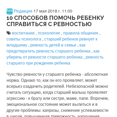
Редакция
17 мая 2018 г. 11:00
10 СПОСОБОВ ПОМОЧЬ РЕБЕНКУ
СПРАВИТЬСЯ С РЕВНОСТЬЮ
воспитание
,
психология
,
правила общения
,
советы психолога
,
старший ребенок ревнует к
младшему
,
ревность детей в семье
,
как
предотвратить ревность старшего ребенка
,
как
уберечь от ревности старшего ребенка
,
ревность
старшего при рождении ребенка
Чувство ревности у старшего ребенка - абсолютная
норма. Однако то, как он его проявляет, может
всерьез озадачить родителей. Небезопасной можно
считать ситуацию, когда старший малыш проявляет
агрессию - к брату или сестре, маме, папе. Впрочем,
эмоциональное состояние может вылиться и в
другие проблемы: капризы, снижение успеваемости
в школе, повышенная тревожность, нарушения