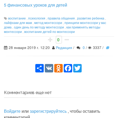
5 финансовых уроков для детей
воспитание
,
психология
,
правила общения
,
развитие ребенка
,
лайфхаки для мам
,
метод монтессори
,
принципи монтессори у вас
дома
,
один день по методу монтессори
,
как применять методы
монтессори
,
воспитание детей по монтессори
0
28 января 2019 г. 12:20
Редакция
/
0
/
3337
/
Share
VK
Odnoklassniki
Facebook
Twitter
Комментариев еще нет
Войдите
или
зарегистрируйтесь
, чтобы оставить
комментарий.