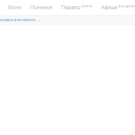
online
для дете
Блоги
Полезное
Педиатр
Афиша
тывать в интернете. ...