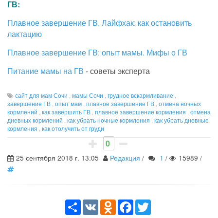
ГВ:
Плавное завершение ГВ. Лайфхак: как остановить
лактацию
Плавное завершение ГВ: опыт мамы. Мифы о ГВ
Питание мамы на ГВ
- советы эксперта
сайт для мам Сочи
,
мамы Сочи
,
грудное вскармливание
,
завершение ГВ
,
опыт мам
,
плавное завершение ГВ
,
отмена ночных
кормлений
,
как завершить ГВ
,
плавное завершение кормления
,
отмена
дневных кормлений
,
как убрать ночные кормления
,
как убрать дневные
кормления
,
как отолучить от груди
0
25 сентября 2018 г. 13:05
Редакция
/
1
/
15989
/
Share
VK
Odnoklassniki
Facebook
Twitter