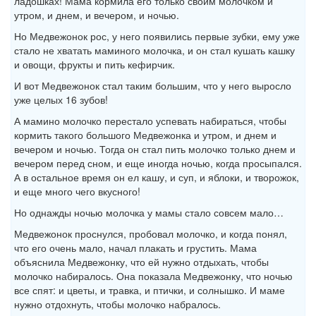
ладошках! Мама кормила его только своим молочком и
утром, и днем, и вечером, и ночью.
Но Медвежонок рос, у него появились первые зубки, ему уже
стало не хватать маминого молочка, и он стал кушать кашку
и овощи, фрукты и пить кефирчик.
И вот Медвежонок стал таким большим, что у него выросло
уже целых 16 зубов!
А мамино молочко перестало успевать набираться, чтобы
кормить такого большого Медвежонка и утром, и днем и
вечером и ночью. Тогда он стал пить молочко только днем и
вечером перед сном, и еще иногда ночью, когда просыпался.
А в остальное время он ел кашу, и суп, и яблоки, и творожок,
и еще много чего вкусного!
Но однажды ночью молочка у мамы стало совсем мало…
Медвежонок проснулся, пробовал молочко, и когда понял,
что его очень мало, начал плакать и грустить. Мама
объяснила Медвежонку, что ей нужно отдыхать, чтобы
молочко набиралось. Она показала Медвежонку, что ночью
все спят: и цветы, и травка, и птички, и солнышко. И маме
нужно отдохнуть, чтобы молочко набралось.