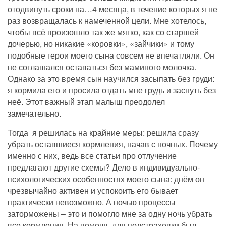
отодвинуть сроки на…4 месяца, в течение которых я не
раз возвращалась к намеченной цели. Мне хотелось,
чтобы всё произошло так же мягко, как со старшей
дочерью, но никакие «коровки», «зайчики» и тому
подобные герои моего сына совсем не впечатляли. Он
не соглашался оставаться без маминого молочка.
Однако за это время сын научился засыпать без груди:
я кормила его и просила отдать мне грудь и заснуть без
неё. Этот важный этап малыш преодолел
замечательно.
Тогда я решилась на крайние меры: решила сразу
убрать оставшиеся кормления, начав с ночных. Почему
именно с них, ведь все статьи про отлучение
предлагают другие схемы? Дело в индивидуально-
психологических особенностях моего сына: днём он
чрезвычайно активен и успокоить его бывает
практически невозможно. А ночью процессы
заторможены – это и помогло мне за одну ночь убрать
все кормления. На помощь для подстраховки был