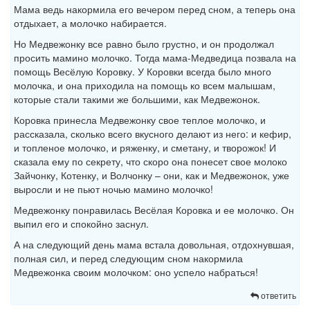
Мама ведь накормила его вечером перед сном, а теперь она
отдыхает, а молочко набирается.
Но Медвежонку все равно было грустно, и он продолжал
просить мамино молочко. Тогда мама-Медведица позвала на
помощь Весёлую Коровку. У Коровки всегда было много
молочка, и она приходила на помощь ко всем малышам,
которые стали такими же большими, как Медвежонок.
Коровка принесла Медвежонку свое теплое молочко, и
рассказала, сколько всего вкусного делают из него: и кефир,
и топленое молочко, и ряженку, и сметану, и творожок! И
сказала ему по секрету, что скоро она понесет свое молоко
Зайчонку, Котенку, и Волчонку – они, как и Медвежонок, уже
выросли и не пьют ночью мамино молочко!
Медвежонку понравилась Весёлая Коровка и ее молочко. Он
выпил его и спокойно заснул.
А на следующий день мама встала довольная, отдохнувшая,
полная сил, и перед следующим сном накормила
Медвежонка своим молочком: оно успело набраться!
ответить