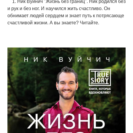
    1. Ник Вуйнич "Жизнь без границ". Ник родился без 
и рук и без ног. И научился жить счастливо. Он 
обнимает людей сердцем и знает путь к потрясающе 
счастливой жизни. А вы знаете? Читайте.

    ⠀
