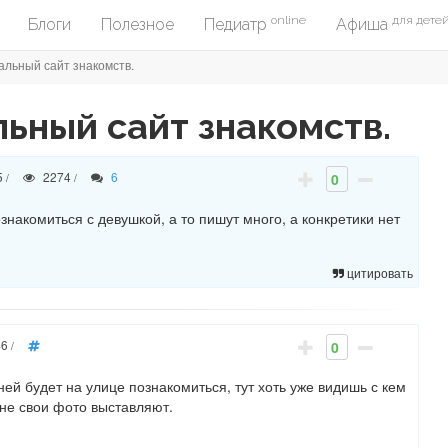
online
для дете
Блоги
Полезное
Педиатр
Афиша
альный сайт знакомств.
ьный сайт знакомств.
5
2274
6
0
/
/
накомиться с девушкой, а то пишут много, а конкретики нет
цитировать
46
0
/
ней будет на улице познакомиться, тут хоть уже видишь с кем
 не свои фото выставляют.