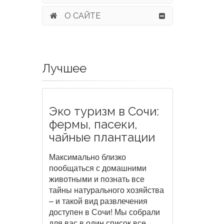
О САЙТЕ
Лучшее
Эко туризм в Сочи:
фермы, пасеки,
чайные плантации
Максимально близко
пообщаться с домашними
животными и познать все
тайны натурального хозяйства
– и такой вид развлечения
доступен в Сочи! Мы собрали
для вас в один список все