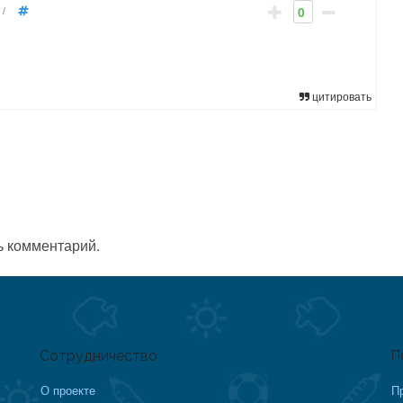
0
/
цитировать
ь комментарий.
Сотрудничество
П
О проекте
П