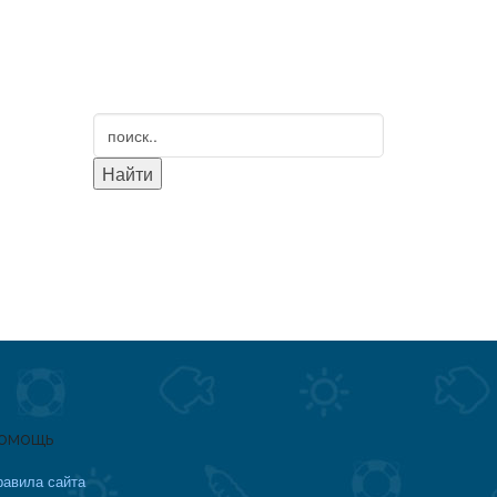
омощь
равила сайта