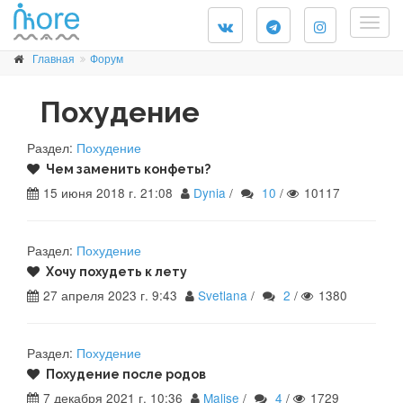
Togg
navig
Главная
Форум
Похудение
Раздел:
Похудение
Чем заменить конфеты?
15 июня 2018 г. 21:08
Dynia
/
10
/
10117
Раздел:
Похудение
Хочу похудеть к лету
27 апреля 2023 г. 9:43
Svetlana
/
2
/
1380
Раздел:
Похудение
Похудение после родов
7 декабря 2021 г. 10:36
Malise
/
4
/
1729