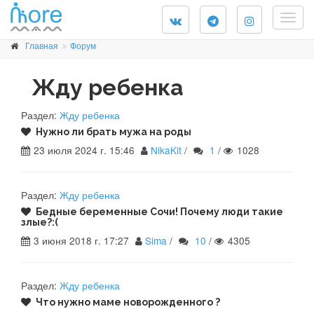
Togg
navig
Главная
Форум
Жду ребенка
Раздел:
Жду ребенка
Нужно ли брать мужа на роды
23 июля 2024 г. 15:46
NikaKit
/
1
/
1028
Раздел:
Жду ребенка
Бедные беременные Сочи! Почему люди такие
злые?:(
3 июня 2018 г. 17:27
Sima
/
10
/
4305
Раздел:
Жду ребенка
Что нужно маме новорожденного ?