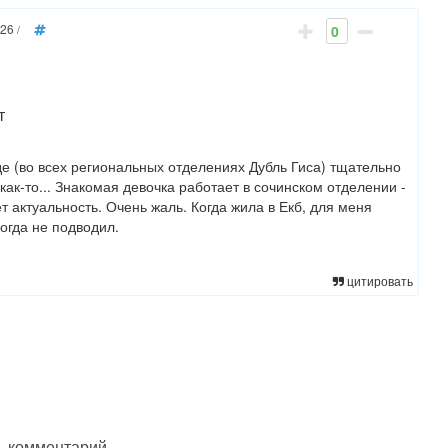
:26
0
/
т
зде (во всех региональных отделениях Дубль Гиса) тщательно
как-то... Знакомая девочка работает в сочинском отделении -
т актуальность. Очень жаль. Когда жила в Екб, для меня
когда не подводил.
цитировать
ь комментарий.