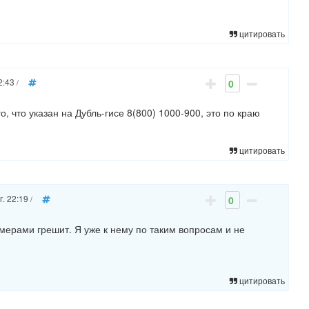
цитировать
2:43
0
/
о, что указан на Дубль-гисе
8(800) 1000-900, это по краю
цитировать
г. 22:19
0
/
омерами грешит. Я уже к нему по таким вопросам и не
цитировать