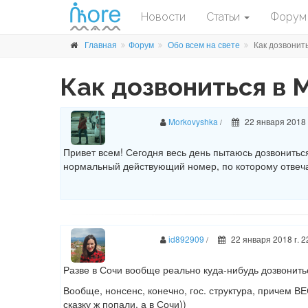
Новости
Статьи
Форум
Главная
Форум
Обо всем на свете
Как дозвонит
Как дозвониться в
Morkovyshka
22 января 2018 
/
Привет всем! Сегодня весь день пытаюсь дозвониться 
нормальный действующий номер, по которому отвеч
id892909
22 января 2018 г. 2
/
Разве в Сочи вообще реально куда-нибудь дозвонить
Вообще, нонсенс, конечно, гос. структура, причем В
сказку ж попали, а в Сочи))