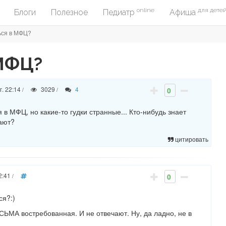
online
для дете
Блоги
Полезное
Педиатр
Афиша
ься в МФЦ?
 МФЦ?
г. 22:14
3029
4
0
/
/
в МФЦ, но какие-то гудки странные... Кто-нибудь знает
ают?
цитировать
2:41
0
/
ся?:)
ЕСЬМА востребованная. И не отвечают. Ну, да ладно, не в