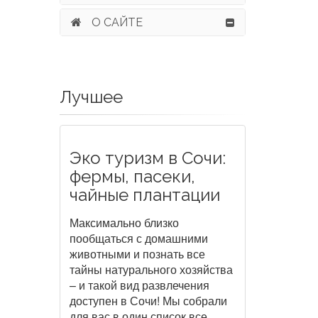
О САЙТЕ
Лучшее
Эко туризм в Сочи:
фермы, пасеки,
чайные плантации
Максимально близко
пообщаться с домашними
животными и познать все
тайны натурального хозяйства
– и такой вид развлечения
доступен в Сочи! Мы собрали
для вас в один список все