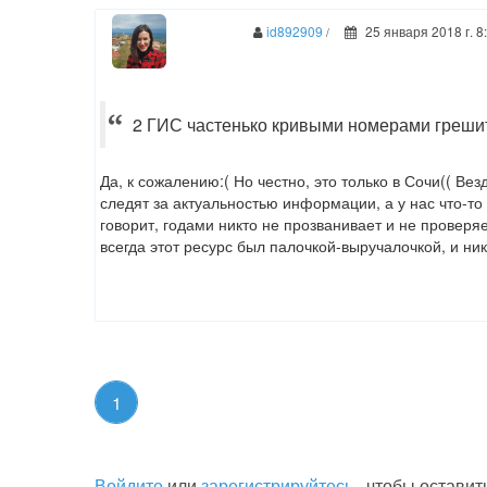
id892909
25 января 2018 г. 8
/
2 ГИС частенько кривыми номерами греши
Да, к сожалению:( Но честно, это только в Сочи(( Ве
следят за актуальностью информации, а у нас что-то 
говорит, годами никто не прозванивает и не проверяе
всегда этот ресурс был палочкой-выручалочкой, и ни
1
Войдите
или
зарегистрируйтесь
, чтобы оставит