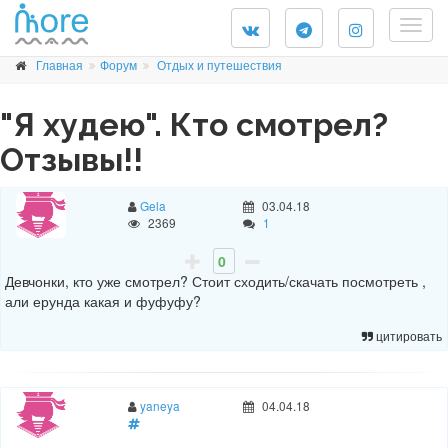
Togg
navig
Главная
Форум
Отдых и путешествия
"Я худею". Кто смотрел?
Отзывы!!
Gela
03.04.18
2369
1
0
Девчонки, кто уже смотрел? Стоит сходить/скачать посмотреть ,
али ерунда какая и фуфуфу?
цитировать
yaneya
04.04.18